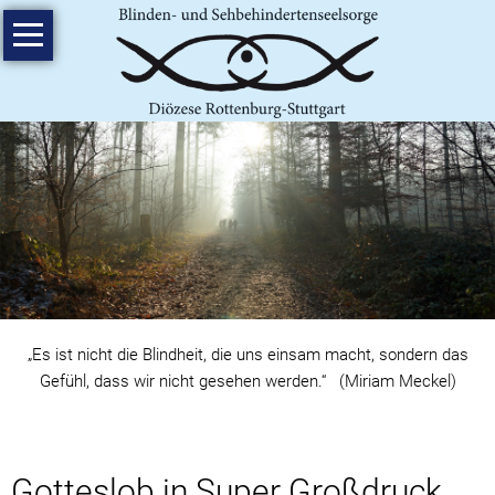
Navigation
Home
überspringen
Angebote
Gotteslob
in
Supergroßdruck
Veranstaltungen
Rundbriefe
Informationen
„Es ist nicht die Blindheit, die uns einsam macht, sondern das
Zahlen
Gefühl, dass wir nicht gesehen werden.“ (Miriam Meckel)
und
Fakten
Blindenführhund
Gotteslob in Super Großdruck